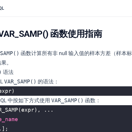
QL
 VAR_SAMP() 函数使用指南
SAMP()
函数计算所有非 null 输入值的样本方差（样本
结果。
)
语法
QL
VAR_SAMP()
的语法：
expr
)
SQL 中按如下方式使用
VAR_SAMP()
函数：
R_SAMP
(
expr
),
...
e_name
.];