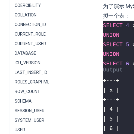
COERCIBILITY
为了演示 My
COLLATION
拟一个表：
CONNECTION_ID
SELECT
4
CURRENT_ROLE
UNION
CURRENT_USER
SELECT
5
DATABASE
UNION
ICU_VERSION
SELECT
6
LAST_INSERT_ID
ROLES_GRAPHML
ROW_COUNT
SCHEMA
SESSION_USER
SYSTEM_USER
USER