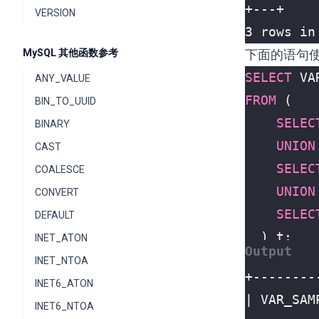
VERSION
3 rows in
MySQL 其他函数参考
下面的语句
SELECT
VA
ANY_VALUE
FROM
(
BIN_TO_UUID
SELEC
BINARY
UNION
CAST
SELEC
COALESCE
UNION
CONVERT
SELEC
DEFAULT
)
t
;
INET_ATON
INET_NTOA
INET6_ATON
INET6_NTOA