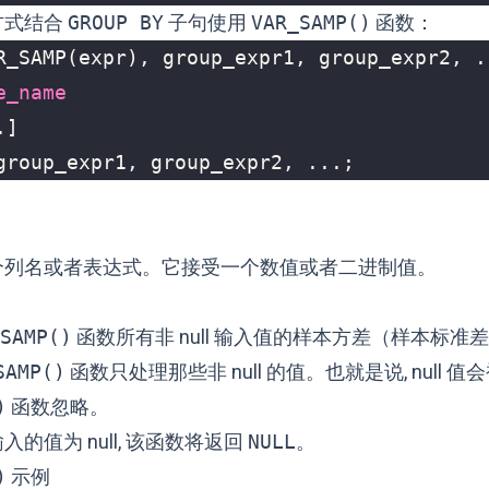
方式结合
GROUP BY
子句使用
VAR_SAMP()
函数：
R_SAMP
(
expr
),
group_expr1
,
group_expr2
,
.
e_name
.]
group_expr1
,
group_expr2
,
...;
个列名或者表达式。它接受一个数值或者二进制值。
SAMP()
函数所有非 null 输入值的样本方差（样本标准
SAMP()
函数只处理那些非 null 的值。也就是说, null 值
)
函数忽略。
的值为 null, 该函数将返回
NULL
。
)
示例