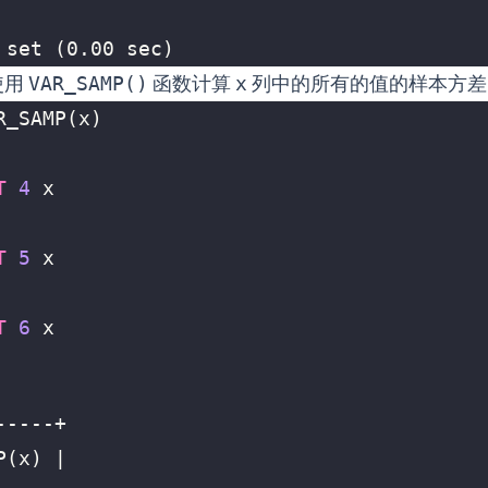
 set (0.00 sec)
使用
VAR_SAMP()
函数计算
x
列中的所有的值的样本方差
R_SAMP
(
x
)
T
4
x
T
5
x
T
6
x