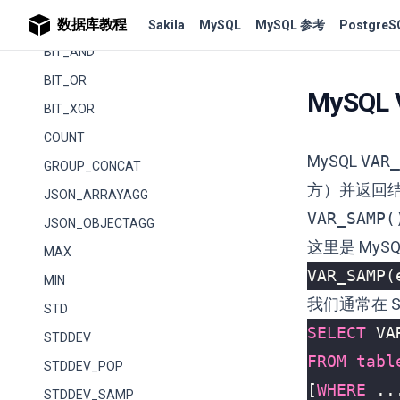
AVG
数据库教程
Sakila
MySQL
MySQL 参考
PostgreS
BIT_AND
BIT_OR
MySQL
BIT_XOR
COUNT
MySQL
VAR_
GROUP_CONCAT
方）并返回
JSON_ARRAYAGG
VAR_SAMP(
JSON_OBJECTAGG
这里是 MyS
MAX
VAR_SAMP
(
MIN
我们通常在 
STD
SELECT
VA
STDDEV
FROM
tabl
STDDEV_POP
[
WHERE
..
STDDEV_SAMP