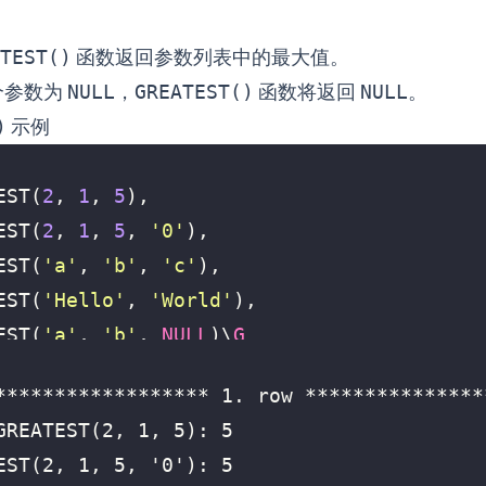
TEST()
函数返回参数列表中的最大值。
个参数为
NULL
，
GREATEST()
函数将返回
NULL
。
)
示例
EST
(
2
,
1
,
5
),
EST
(
2
,
1
,
5
,
'0'
),
EST
(
'a'
,
'b'
,
'c'
),
EST
(
'Hello'
,
'World'
),
EST
(
'a'
,
'b'
,
NULL
)
\
G