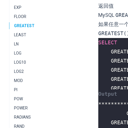
返回值
EXP
MySQL
GREA
FLOOR
如果任意一
GREATEST
GREATEST(
LEAST
SELECT
LN
GREAT
LOG
GREAT
LOG10
GREAT
LOG2
GREAT
MOD
GREAT
PI
POW
POWER
RADIANS
RAND