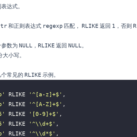
则表达式。
str
和正则表达式
regexp
匹配，
RLIKE
返回
1
，否则
R
个参数为
NULL
，
RLIKE
返回
NULL
。
分大小写。
几个常见的
RLIKE
示例。
o'
RLIKE
'^[a-z]+$'
,
o'
RLIKE
'^[A-Z]+$'
,
5'
RLIKE
'[0-9]+$'
,
5'
RLIKE
'^\\d+$'
,
b'
RLIKE
'^\\d*$'
,