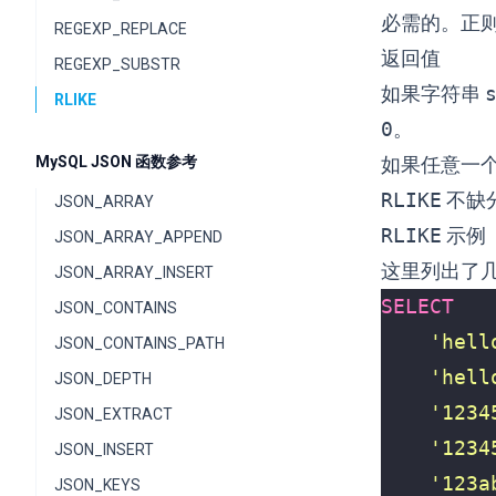
必需的。正
REGEXP_REPLACE
返回值
REGEXP_SUBSTR
如果字符串
RLIKE
0
。
MySQL JSON 函数参考
如果任意一
RLIKE
不缺
JSON_ARRAY
RLIKE
示例
JSON_ARRAY_APPEND
这里列出了
JSON_ARRAY_INSERT
SELECT
JSON_CONTAINS
'hell
JSON_CONTAINS_PATH
'hell
JSON_DEPTH
'1234
JSON_EXTRACT
'1234
JSON_INSERT
'123a
JSON_KEYS