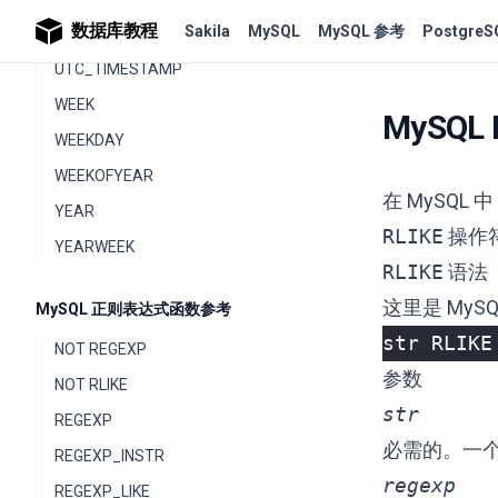
数据库教程
Sakila
MySQL
MySQL 参考
PostgreS
UTC_TIME
UTC_TIMESTAMP
WEEK
MySQL
WEEKDAY
WEEKOFYEAR
在 MySQL 
YEAR
RLIKE
操作
YEARWEEK
RLIKE
语法
这里是 MyS
MySQL 正则表达式函数参考
str
RLIKE
NOT REGEXP
参数
NOT RLIKE
str
REGEXP
必需的。一
REGEXP_INSTR
regexp
REGEXP_LIKE