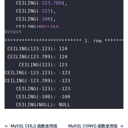
CEILING
(
-
123
.
789
),
CEILING
(
-
123
),
CEILING
(
-
100
),
CEILING
(
NULL
)
\
G
    CEILING(NULL): NULL
←
MySQL CEIL() 函数使用指
MySQL CONV() 函数使用指
→