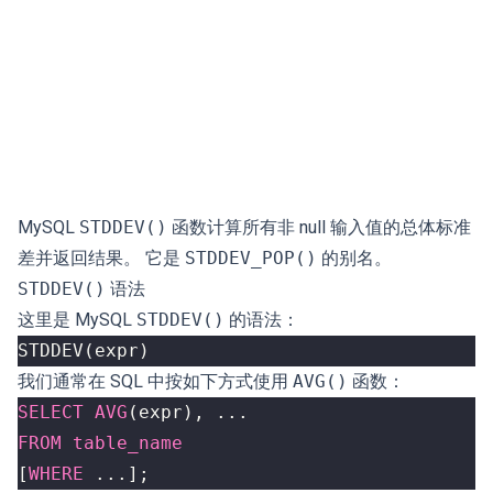
MySQL
STDDEV()
函数计算所有非 null 输入值的总体标准
差并返回结果。 它是
STDDEV_POP()
的别名。
STDDEV()
语法
这里是 MySQL
STDDEV()
的语法：
STDDEV
(
expr
)
我们通常在 SQL 中按如下方式使用
AVG()
函数：
SELECT
AVG
(
expr
),
...
FROM
table_name
[
WHERE
...];