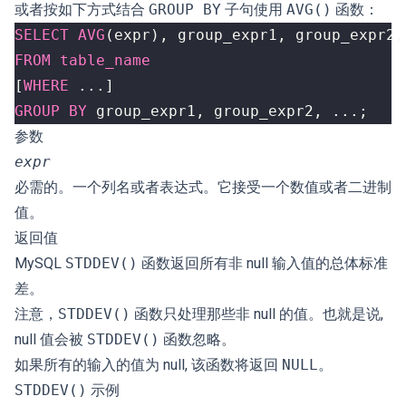
或者按如下方式结合
GROUP BY
子句使用
AVG()
函数：
SELECT
AVG
(
expr
),
group_expr1
,
group_expr2
,
FROM
table_name
[
WHERE
...]
GROUP
BY
group_expr1
,
group_expr2
,
...;
参数
expr
必需的。一个列名或者表达式。它接受一个数值或者二进制
值。
返回值
MySQL
STDDEV()
函数返回所有非 null 输入值的总体标准
差。
注意，
STDDEV()
函数只处理那些非 null 的值。也就是说,
null 值会被
STDDEV()
函数忽略。
如果所有的输入的值为 null, 该函数将返回
NULL
。
STDDEV()
示例