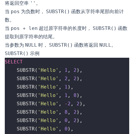
将返回空串
''
。
当
pos
为负数时，
SUBSTR()
函数从字符串尾部向前计
数。
当
pos + len
超过原字符串的长度时，
SUBSTR()
函数
提取到原字符串的结尾。
当参数为
NULL
时，
SUBSTR()
函数将返回
NULL
。
SUBSTR()
示例
SELECT
SUBSTR
(
'Hello'
,
1
,
2
),
SUBSTR
(
'Hello'
,
2
,
2
),
SUBSTR
(
'Hello'
,
1
),
SUBSTR
(
'Hello'
,
1
,
8
),
SUBSTR
(
'Hello'
,
-
2
,
2
),
SUBSTR
(
'Hello'
,
8
,
2
),
SUBSTR
(
'Hello'
,
0
,
2
),
SUBSTR
(
'Hello'
,
0
),