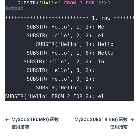
SUBSTR
(
'Hello'
FROM
2
FOR
2
)
\
G
SUBSTR('Hello' FROM 2 FOR 2): el
←
MySQL STRCMP() 函数
MySQL SUBSTRING() 函数
→
使用指南
使用指南