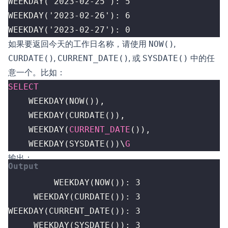
WEEKDAY('2023-02-27'): 0
如果要返回今天的工作日名称，请使用
NOW()
,
CURDATE()
,
CURRENT_DATE()
, 或
SYSDATE()
中的任
意一个。比如：
SELECT
WEEKDAY
(
NOW
()),
WEEKDAY
(
CURDATE
()),
WEEKDAY
(
CURRENT_DATE
()),
WEEKDAY
(
SYSDATE
())
\
G
输出：
     WEEKDAY(SYSDATE()): 3