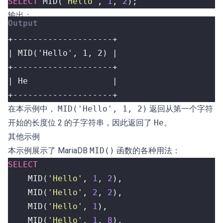
SELECT
MID
(
'Hello'
,
1
,
2
);
输出：
+--------------------+
在本示例中，
MID('Hello', 1, 2)
返回从第一个字符
开始的长度位 2 的子字符串，因此返回了
He
。
其他示例
本示例展示了 MariaDB
MID()
函数的各种用法：
SELECT
MID
(
'Hello'
,
1
,
2
),
MID
(
'Hello'
,
2
,
2
),
MID
(
'Hello'
,
1
),
MID
(
'Hello'
,
1
,
8
),