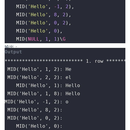
MID
(
'Hello'
,
-
1
,
2
),
MID
(
'Hello'
,
8
,
2
),
MID
(
'Hello'
,
0
,
2
),
MID
(
'Hello'
,
0
),
MID
(
NULL
,
1
,
1
)
\
G
输出：