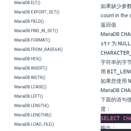
MariaDB ELT()
如果缺少参数， M
MariaDB EXPORT_SET()
count in the
MariaDB FIELD()
返回值
MariaDB FIND_IN_SET()
MariaDB
CHA
MariaDB FORMAT()
str
为
NULL
MariaDB FROM_BASE64()
CHARACTER
MariaDB HEX()
字符串的字
MariaDB INSERT()
用
BIT_LEN
MariaDB INSTR()
如果您使用
MariaDB LCASE()
MariaDB
CHA
MariaDB LEFT()
下面的语句使用
MariaDB LENGTH()
度：
MariaDB LENGTHB()
SELECT
CH
MariaDB LOAD_FILE()
输出：