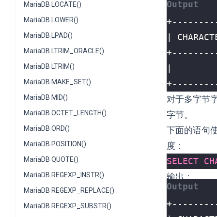
MariaDB LOCATE()
MariaDB LOWER()
MariaDB LPAD()
MariaDB LTRIM_ORACLE()
MariaDB LTRIM()
MariaDB MAKE_SET()
+--------
MariaDB MID()
对于多字节
MariaDB OCTET_LENGTH()
字节。
MariaDB ORD()
下面的语句使用
MariaDB POSITION()
度：
MariaDB QUOTE()
SELECT
CH
MariaDB REGEXP_INSTR()
输出：
MariaDB REGEXP_REPLACE()
MariaDB REGEXP_SUBSTR()