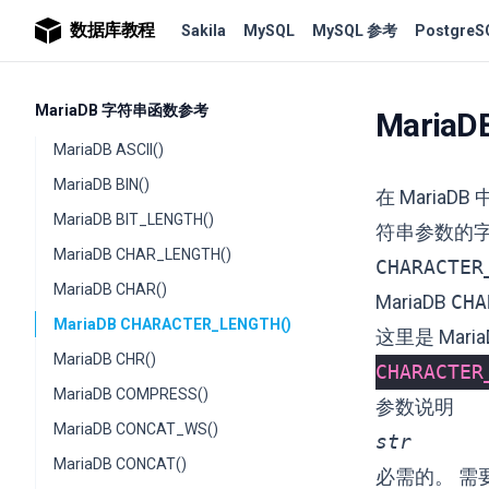
数据库教程
Sakila
MySQL
MySQL 参考
PostgreS
MariaDB 字符串函数参考
Maria
MariaDB ASCII()
MariaDB BIN()
在 MariaDB
MariaDB BIT_LENGTH()
符串参数的
MariaDB CHAR_LENGTH()
CHARACTER
MariaDB CHAR()
MariaDB
CHA
MariaDB CHARACTER_LENGTH()
这里是 Maria
MariaDB CHR()
CHARACTER
MariaDB COMPRESS()
参数说明
MariaDB CONCAT_WS()
str
MariaDB CONCAT()
必需的。 需