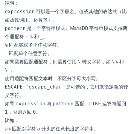
说明：
expression
可以是一个字段名、值或其他的表达式（比
如函数调用、运算等）。
pattern
是一个字符串模式。MariaDB 字符串模式支持两
个通配符：
%
和
_
。
%
匹配零或多个任意字符。
_
匹配单个任意字符。
如果需要匹配通配符，则需要使用
\
转义字符，如
\%
和
\_
。
使用通配符匹配文本时，不区分字母大小写。
ESCAPE 'escape_char'
是可选的，它用来指定新的转
义字符。
如果
expression
与
pattern
匹配，
LIKE
运算符返回
1
，否则返回
0
。
比如：
a%
匹配以字符
a
开头的任意长度的字符串。