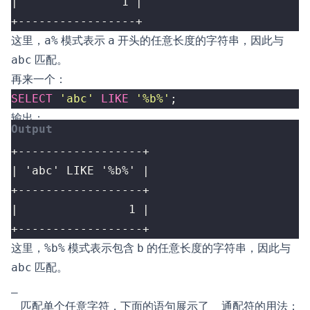
+-----------------+
这里，
a%
模式表示
a
开头的任意长度的字符串，因此与
abc
匹配。
再来一个：
SELECT
'abc'
LIKE
'%b%'
;
输出：
+------------------+
这里，
%b%
模式表示包含
b
的任意长度的字符串，因此与
abc
匹配。
_
_
匹配单个任意字符，下面的语句展示了
_
通配符的用法：