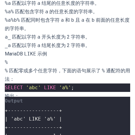
%a
匹配以字符
a
结尾的任意长度的字符串。
%a%
匹配包含字符
a
的任意长度的字符串。
%a%b%
匹配同时包含字符
a
和
b
且
a
在
b
前面的任意长度
的字符串。
a_
匹配以字符
a
开头长度为 2 字符串。
_a
匹配以字符
a
结尾长度为 2 字符串。
MariaDB
LIKE
示例
%
%
匹配零或多个任意字符，下面的语句展示了
%
通配符的用
法：
SELECT
'abc'
LIKE
'a%'
;
输出：