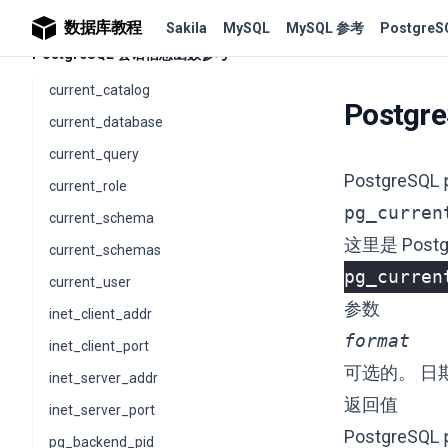
数据库教程
Sakila
MySQL
MySQL 参考
PostgreS
PostgreSQL 会话信息函数参考
current_catalog
Postgr
current_database
current_query
PostgreSQL
current_role
pg_curren
current_schema
这里是 Postg
current_schemas
pg_curren
current_user
参数
inet_client_addr
format
inet_client_port
可选的。 日
inet_server_addr
返回值
inet_server_port
PostgreSQL
pg_backend_pid