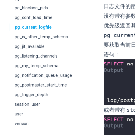
日志文件的
pg_blocking_pids
没有带有参
pg_conf_load_time
优先级返回
pg_current_logfile
pg_curren
pg_is_other_temp_schema
要获取当前
pg_jit_available
语句：
pg_listening_channels
SELECT
pg
pg_my_temp_schema
pg_notification_queue_usage
pg_postmaster_start_time
pg_trigger_depth
 log/post
session_user
或者带有
st
user
SELECT
pg
version