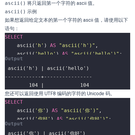
ascii()
将只返回第一个字符的 ascii 值。
ascii()
示例
如果想返回给定文本的第一个字符的 ascii 值，请使用以下
语句：
SELECT
ascii
(
'h'
)
AS
"ascii('h')"
,
ascii
(
'hello'
)
AS
"ascii('hello')"
;
        104 |            104
您还可以返回使用 UTF8 编码的字符的 Unicode 码。
SELECT
ascii
(
'你'
)
AS
"ascii('你')"
,
ascii
(
'你好'
)
AS
"ascii('你好')"
;