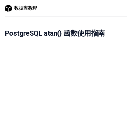
数据库教程
PostgreSQL atan() 函数使用指南