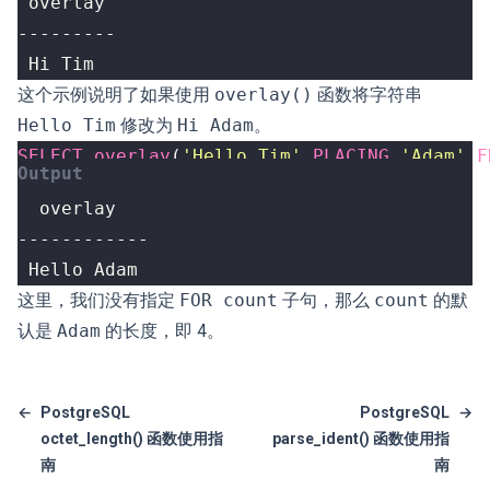
 Hi Tim
这个示例说明了如果使用
overlay()
函数将字符串
Hello Tim
修改为
Hi Adam
。
SELECT
overlay
(
'Hello Tim'
PLACING
'Adam'
F
 Hello Adam
这里，我们没有指定
FOR count
子句，那么
count
的默
认是
Adam
的长度，即 4。
←
PostgreSQL
PostgreSQL
→
octet_length() 函数使用指
parse_ident() 函数使用指
南
南