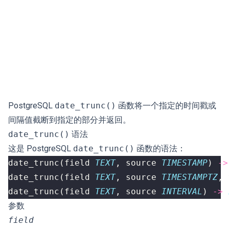
PostgreSQL
date_trunc()
函数将一个指定的时间戳或
间隔值截断到指定的部分并返回。
date_trunc()
语法
这是 PostgreSQL
date_trunc()
函数的语法：
date_trunc
(
field
TEXT
,
source
TIMESTAMP
)
->
date_trunc
(
field
TEXT
,
source
TIMESTAMPTZ
,
date_trunc
(
field
TEXT
,
source
INTERVAL
)
->
参数
field