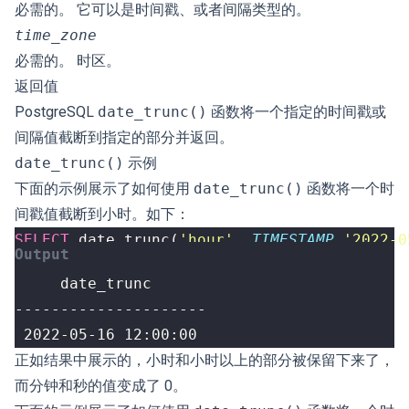
必需的。 它可以是时间戳、或者间隔类型的。
time_zone
必需的。 时区。
返回值
PostgreSQL
date_trunc()
函数将一个指定的时间戳或
间隔值截断到指定的部分并返回。
date_trunc()
示例
下面的示例展示了如何使用
date_trunc()
函数将一个时
间戳值截断到小时。如下：
SELECT
date_trunc
(
'hour'
,
TIMESTAMP
'2022-0
 2022-05-16 12:00:00
正如结果中展示的，小时和小时以上的部分被保留下来了，
而分钟和秒的值变成了 0。