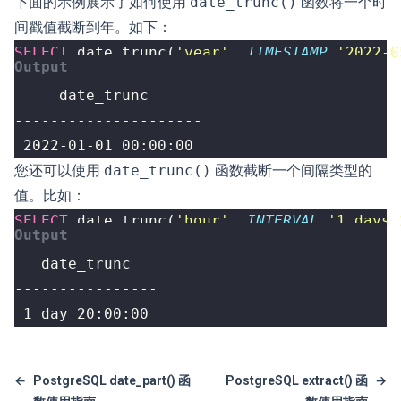
下面的示例展示了如何使用
date_trunc()
函数将一个时
间戳值截断到年。如下：
SELECT
date_trunc
(
'year'
,
TIMESTAMP
'2022-0
 2022-01-01 00:00:00
您还可以使用
date_trunc()
函数截断一个间隔类型的
值。比如：
SELECT
date_trunc
(
'hour'
,
INTERVAL
'1 days 
 1 day 20:00:00
←
PostgreSQL date_part() 函
PostgreSQL extract() 函
→