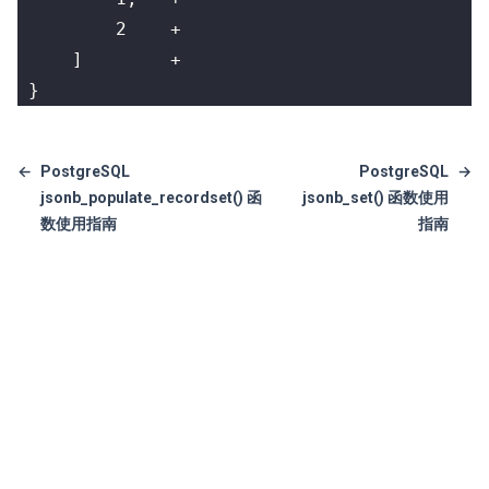
 }
←
PostgreSQL
PostgreSQL
→
jsonb_populate_recordset() 函
jsonb_set() 函数使用
数使用指南
指南