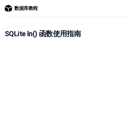
数据库教程
SQLite ln() 函数使用指南