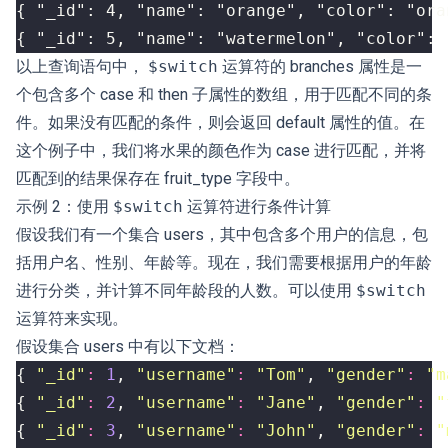
{ "_id": 5, "name": "watermelon", "color": 
以上查询语句中，
$switch
运算符的 branches 属性是一
个包含多个 case 和 then 子属性的数组，用于匹配不同的条
件。如果没有匹配的条件，则会返回 default 属性的值。在
这个例子中，我们将水果的颜色作为 case 进行匹配，并将
匹配到的结果保存在 fruit_type 字段中。
示例 2：使用
$switch
运算符进行条件计算
假设我们有一个集合 users，其中包含多个用户的信息，包
括用户名、性别、年龄等。现在，我们需要根据用户的年龄
进行分类，并计算不同年龄段的人数。可以使用
$switch
运算符来实现。
假设集合 users 中有以下文档：
{
"_id"
:
1
,
"username"
:
"Tom"
,
"gender"
:
"m
{
"_id"
:
2
,
"username"
:
"Jane"
,
"gender"
:
"
{
"_id"
:
3
,
"username"
:
"John"
,
"gender"
:
"