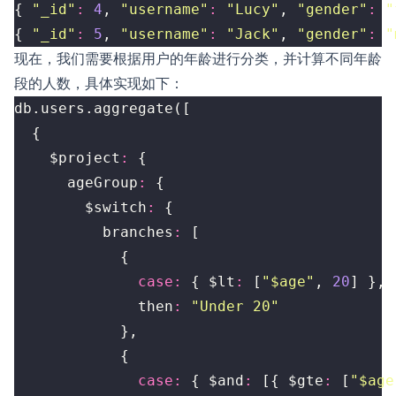
{
"_id"
:
4
,
"username"
:
"Lucy"
,
"gender"
:
"
{
"_id"
:
5
,
"username"
:
"Jack"
,
"gender"
:
"
现在，我们需要根据用户的年龄进行分类，并计算不同年龄
段的人数，具体实现如下：
db
.
users
.
aggregate
([
{
$project
:
{
ageGroup
:
{
$switch
:
{
branches
:
[
{
case
:
{
$lt
:
[
"$age"
,
20
]
},
then
:
"Under 20"
},
{
case
:
{
$and
:
[{
$gte
:
[
"$age