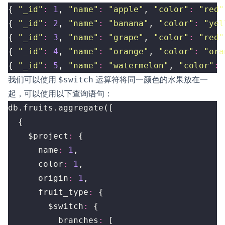
{
"_id"
:
1
,
"name"
:
"apple"
,
"color"
:
"red"
{
"_id"
:
2
,
"name"
:
"banana"
,
"color"
:
"yel
{
"_id"
:
3
,
"name"
:
"grape"
,
"color"
:
"red"
{
"_id"
:
4
,
"name"
:
"orange"
,
"color"
:
"ora
{
"_id"
:
5
,
"name"
:
"watermelon"
,
"color"
:
我们可以使用
$switch
运算符将同一颜色的水果放在一
起，可以使用以下查询语句：
db
.
fruits
.
aggregate
([
{
$project
:
{
name
:
1
,
color
:
1
,
origin
:
1
,
fruit_type
:
{
$switch
:
{
branches
:
[