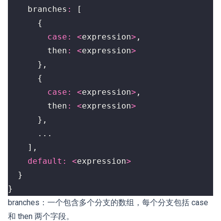
branches
:
[
{
case
:
<
expression
>
,
then
:
<
expression
>
},
{
case
:
<
expression
>
,
then
:
<
expression
>
},
...
],
default
:
<
expression
>
}
}
branches：一个包含多个分支的数组，每个分支包括 case
和 then 两个字段。