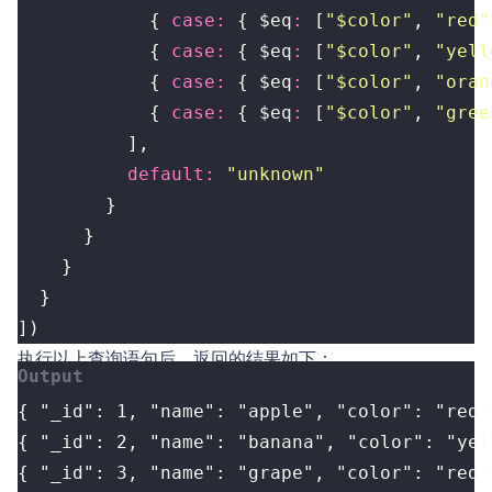
{
case
:
{
$eq
:
[
"$color"
,
"red"
{
case
:
{
$eq
:
[
"$color"
,
"yell
{
case
:
{
$eq
:
[
"$color"
,
"oran
{
case
:
{
$eq
:
[
"$color"
,
"gree
],
default
:
"unknown"
}
}
}
}
])
执行以上查询语句后，返回的结果如下：