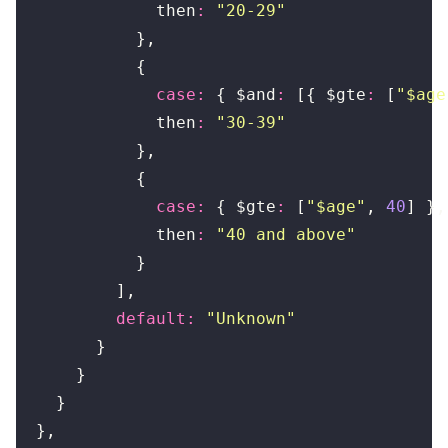
then
:
"20-29"
},
{
case
:
{
$and
:
[{
$gte
:
[
"$age
then
:
"30-39"
},
{
case
:
{
$gte
:
[
"$age"
,
40
]
},
then
:
"40 and above"
}
],
default
:
"Unknown"
}
}
}
},