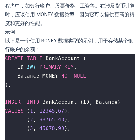
程序中，如银行账户、股票价格、工资等。在涉及货币计算
时，应该使用 MONEY 数据类型，因为它可以提供更高的精
度和更好的性能。
示例
以下是一个使用
MONEY
数据类型的示例，用于存储某个银
行账户的余额：
CREATE
TABLE
BankAccount
(
ID
INT
PRIMARY
KEY
,
Balance
MONEY
NOT
NULL
);
INSERT
INTO
BankAccount
(
ID
,
Balance
)
VALUES
(
1
,
12345
.
67
),
(
2
,
98765
.
43
),
(
3
,
45678
.
90
);