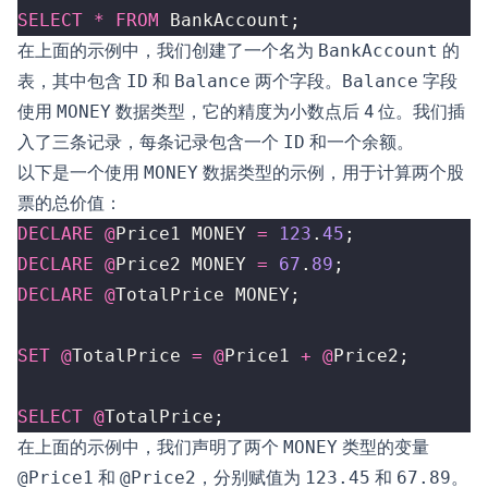
SELECT
*
FROM
BankAccount
;
在上面的示例中，我们创建了一个名为
BankAccount
的
表，其中包含
ID
和
Balance
两个字段。
Balance
字段
使用
MONEY
数据类型，它的精度为小数点后 4 位。我们插
入了三条记录，每条记录包含一个
ID
和一个余额。
以下是一个使用
MONEY
数据类型的示例，用于计算两个股
票的总价值：
DECLARE
@
Price1
MONEY
=
123
.
45
;
DECLARE
@
Price2
MONEY
=
67
.
89
;
DECLARE
@
TotalPrice
MONEY
;
SET
@
TotalPrice
=
@
Price1
+
@
Price2
;
SELECT
@
TotalPrice
;
在上面的示例中，我们声明了两个
MONEY
类型的变量
@Price1
和
@Price2
，分别赋值为
123.45
和
67.89
。