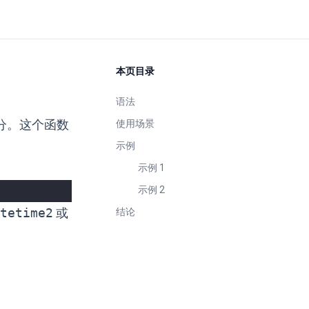
本页目录
语法
分。这个函数
使用场景
示例
示例 1
示例 2
tetime2
或
结论