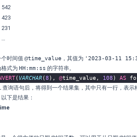
542
423
231
…
一个时间值
@time_value
，其值为
'2023-03-11 15:
为格式为
HH:mm:ss
的字符串。
NVERT
(
VARCHAR
(
8
),
@
time_value
,
108
)
AS
fo
QL 查询语句后，将得到一个结果集，其中只有一行，表示
，以下是结果：
time