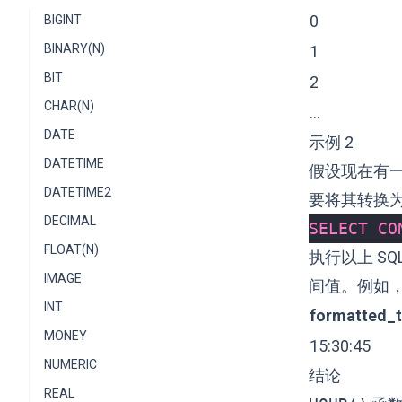
0
BIGINT
BINARY(N)
1
BIT
2
CHAR(N)
…
DATE
示例 2
DATETIME
假设现在有
DATETIME2
要将其转换
DECIMAL
SELECT
CO
FLOAT(N)
执行以上 S
IMAGE
间值。例如
INT
formatted_
MONEY
15:30:45
NUMERIC
结论
REAL