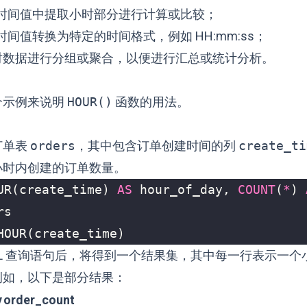
/时间值中提取小时部分进行计算或比较；
时间值转换为特定的时间格式，例如 HH:mm:ss；
对数据进行分组或聚合，以便进行汇总或统计分析。
个示例来说明
HOUR()
函数的用法。
订单表
orders
，其中包含订单创建时间的列
create_ti
小时内创建的订单数量。
UR
(
create_time
)
AS
hour_of_day
,
COUNT
(
*
)
rs
HOUR
(
create_time
)
QL 查询语句后，将得到一个结果集，其中每一行表示一个
例如，以下是部分结果：
y
order_count