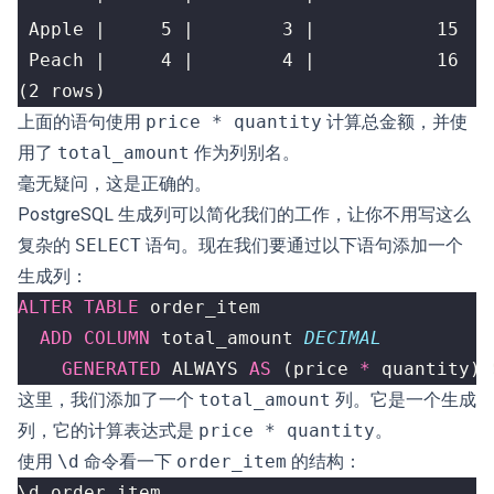
(2 rows)
上面的语句使用
price * quantity
计算总金额，并使
用了
total_amount
作为
列别名
。
毫无疑问，这是正确的。
PostgreSQL 生成列可以简化我们的工作，让你不用写这么
复杂的
SELECT
语句。现在我们要通过以下语句添加一个
生成列：
ALTER
TABLE
order_item
ADD
COLUMN
total_amount
DECIMAL
GENERATED
ALWAYS
AS
(
price
*
quantity
)
这里，我们添加了一个
total_amount
列。它是一个生成
列，它的计算表达式是
price * quantity
。
使用
\d
命令看一下
order_item
的结构：
\
d
order_item