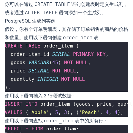
你可以在通过
CREATE TABLE
语句创建表时定义生成列，
或者通过
ALTER TABLE
语句添加一个生成列。
PostgreSQL 生成列实例
假设，你有个订单明细表，其存储了订单销售的商品的价格
和数量。使用以下语句创建
order_item
表：
CREATE
TABLE
order_item
(
order_item_id
SERIAL
PRIMARY
KEY
,
goods
VARCHAR
(
45
)
NOT
NULL
,
price
DECIMAL
NOT
NULL
,
quantity
INTEGER
NOT
NULL
);
使用以下语句插入 2 行测试数据：
INSERT
INTO
order_item
(
goods
,
price
,
quant
VALUES
(
'Apple'
,
5
,
3
),
(
'Peach'
,
4
,
4
);
使用以下语句查找
order_item
表中的所有行：
SELECT
*
FROM
order_item
;