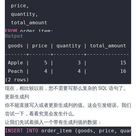
price
,
quantity
,
total_amount
FROM
order_item
;
(2 rows)
现在，相比较以前，您不需要写那么复杂的 SQL 语句了。
更新生成列
你不能直接写入或者更新生成列的值。这会引发错误。我们
尝试一下，看看究竟会发生什么。
让我们先试着插入一个带有生成列值的数据：
INSERT
INTO
order_item
(
goods
,
price
,
quant