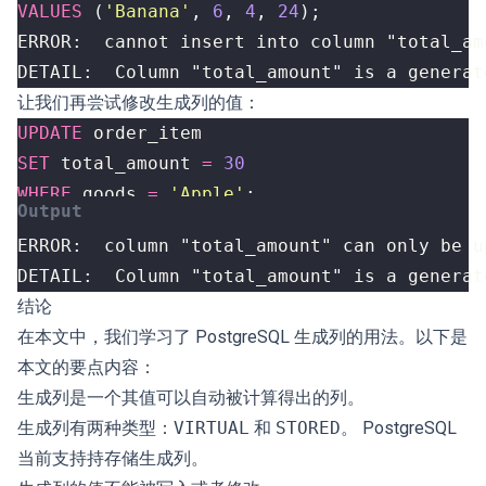
VALUES
(
'Banana'
,
6
,
4
,
24
);
让我们再尝试修改生成列的值：
UPDATE
order_item
SET
total_amount
=
30
WHERE
goods
=
'Apple'
;
DETAIL:  Column "total_amount" is a generat
结论
在本文中，我们学习了 PostgreSQL 生成列的用法。以下是
本文的要点内容：
生成列是一个其值可以自动被计算得出的列。
生成列有两种类型：
VIRTUAL
和
STORED
。 PostgreSQL
当前支持持存储生成列。