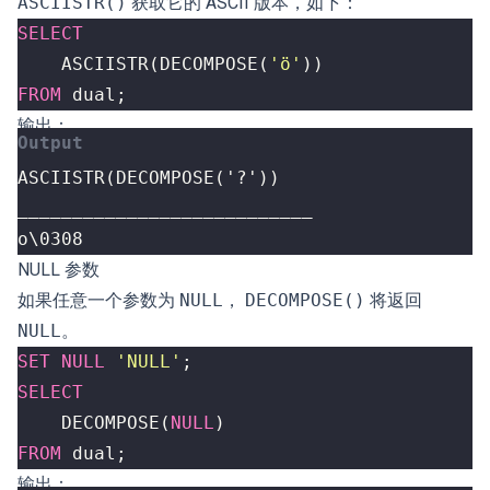
ASCIISTR()
获取它的 ASCII 版本，如下：
SELECT
ASCIISTR
(
DECOMPOSE
(
'ö'
))
FROM
dual
;
输出：
o\0308
NULL 参数
如果任意一个参数为
NULL
，
DECOMPOSE()
将返回
NULL
。
SET
NULL
'NULL'
;
SELECT
DECOMPOSE
(
NULL
)
FROM
dual
;
输出：