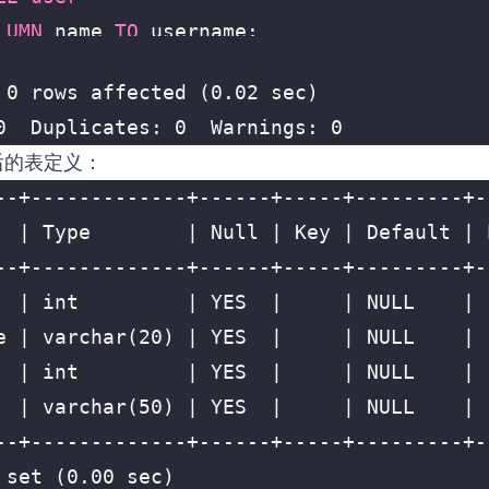
LUMN
name
TO
username
;
0  Duplicates: 0  Warnings: 0
后的表定义：