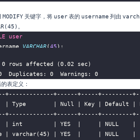
用
MODIFY
关键字，将
user
表的
username
列由
varch
AR(45)
。
LE
user
ername
VARCHAR
(
45
);
0  Duplicates: 0  Warnings: 0
后的表定义：