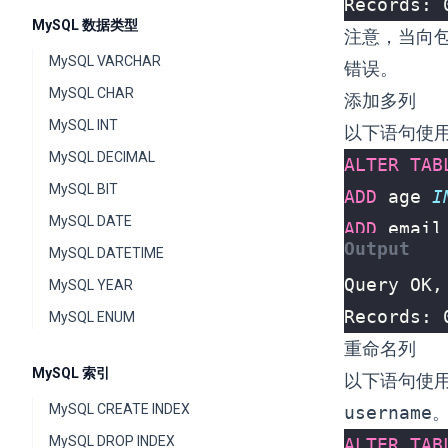
Records: 
MySQL 数据类型
注意，当向
MySQL VARCHAR
错误。
MySQL CHAR
添加多列
MySQL INT
以下语句使
MySQL DECIMAL
ALTER
TAB
MySQL BIT
ADD
age
I
MySQL DATE
ADD
email
MySQL DATETIME
MySQL YEAR
Records: 
MySQL ENUM
重命名列
MySQL 索引
以下语句使
MySQL CREATE INDEX
username
MySQL DROP INDEX
ALTER
TAB