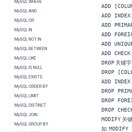
MySQL WHERE
ADD [COLU
MySQL AND
ADD INDEX
MySQL OR
ADD PRIMA
MySQL IN
ADD FOREI
MySQL NOT IN
ADD UNIQU
MySQL BETWEEN
ADD CHECK
MySQL LIKE
DROP
关键字
MySQL IS NULL
DROP [COL
MySQL EXISTS
ADD INDEX
MySQL ORDER BY
DROP PRIM
MySQL LIMIT
DROP FORE
MySQL DISTINCT
DROP CHEC
MySQL JOIN
MODIFY
关键
MySQL GROUP BY
如:
MODIFY 