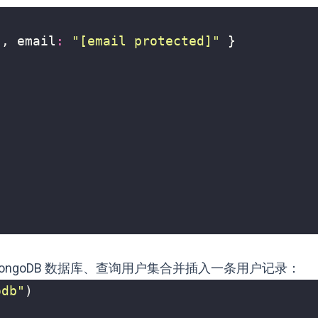
"
,
email
:
"
[email protected]
"
}
 MongoDB 数据库、查询用户集合并插入一条用户记录：
odb"
)