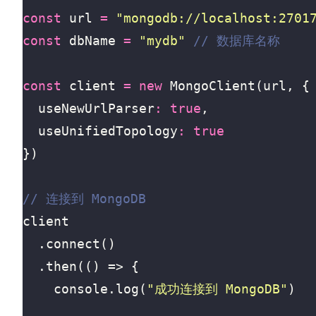
const
url
=
"mongodb://localhost:2701
const
dbName
=
"mydb"
const
client
=
new
MongoClient
(
url
,
{
useNewUrlParser
:
true
,
useUnifiedTopology
:
true
})
client
.
connect
()
.
then
(()
=>
{
console
.
log
(
"成功连接到 MongoDB"
)