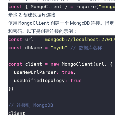
const
{
MongoClient
}
=
require
(
"mong
步骤 2: 创建数据库连接
使用
MongoClient
创建一个 MongoDB 连接。
和密码。以下是创建连接的示例：
const
url
=
"mongodb://localhost:2701
const
dbName
=
"mydb"
const
client
=
new
MongoClient
(
url
,
{
useNewUrlParser
:
true
,
useUnifiedTopology
:
true
})
client