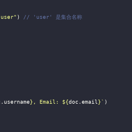
"user"
)
c
.
username
}
, Email: 
${
doc
.
email
}
`
)