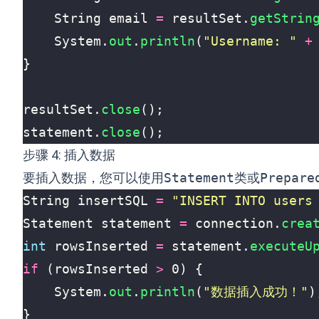
String
email
=
resultSet
.
getStrin
System
.
out
.
println
(
"Username: "
+
}
resultSet
.
close
();
statement
.
close
();
步骤 4: 插入数据
要插入数据，您可以使用
Statement
类或
Prepare
String
insertSQL
=
"INSERT INTO users
Statement
statement
=
connection
.
crea
int
rowsInserted
=
statement
.
executeU
if
(
rowsInserted
>
0
)
{
System
.
out
.
println
(
"数据插入成功！"
)
}