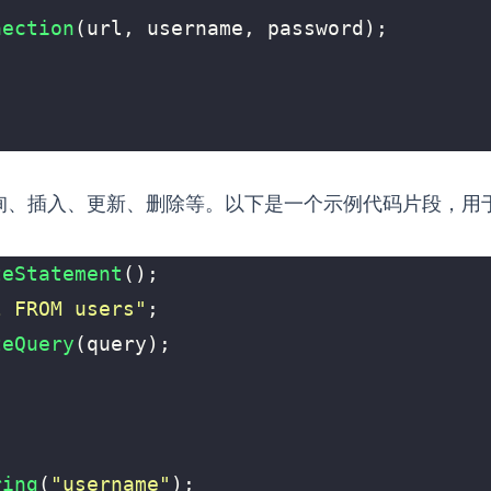
nection
(
url
,
username
,
password
);
如查询、插入、更新、删除等。以下是一个示例代码片段，用
teStatement
();
l FROM users"
;
teQuery
(
query
);
ring
(
"username"
);