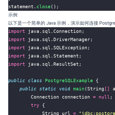
statement
.
close
();
示例
以下是一个简单的 Java 示例，演示如何连接 Post
import
java.sql.Connection
;
import
java.sql.DriverManager
;
import
java.sql.SQLException
;
import
java.sql.Statement
;
import
java.sql.ResultSet
;
public
class
PostgreSQLExample
{
public
static
void
main
(
String
[]
Connection
connection
=
null
;
try
{
String
url
=
"jdbc:postgr