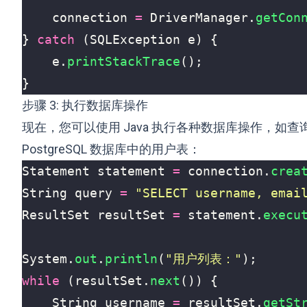
connection
=
DriverManager
.
getCon
}
catch
(
SQLException
e
)
{
e
.
printStackTrace
();
}
步骤 3: 执行数据库操作
现在，您可以使用 Java 执行各种数据库操作，
PostgreSQL 数据库中的用户表：
Statement
statement
=
connection
.
crea
String
query
=
"SELECT username, emai
ResultSet
resultSet
=
statement
.
execu
System
.
out
.
println
(
"用户列表："
);
while
(
resultSet
.
next
())
{
String
username
=
resultSet
.
getSt