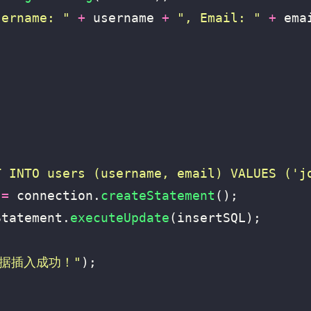
sername: "
+
username
+
", Email: "
+
ema
T INTO users (username, email) VALUES ('j
=
connection
.
createStatement
();
Statement
.
executeUpdate
(
insertSQL
);
数据插入成功！"
);