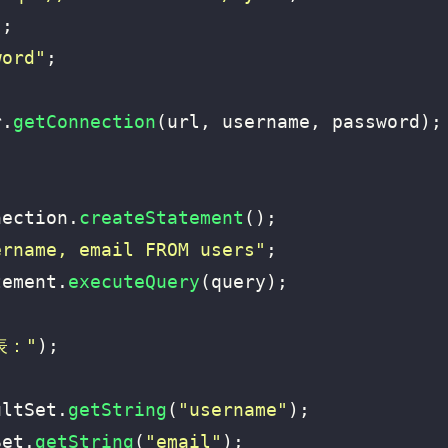
"
;
word"
;
r
.
getConnection
(
url
,
username
,
password
);
nection
.
createStatement
();
ername, email FROM users"
;
tement
.
executeQuery
(
query
);
表："
);
{
ultSet
.
getString
(
"username"
);
Set
.
getString
(
"email"
);