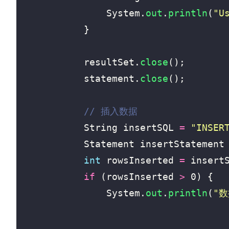
System
.
out
.
println
(
"U
}
resultSet
.
close
();
statement
.
close
();
// 插入数据
String
insertSQL
=
"INSER
Statement
insertStatement
int
rowsInserted
=
insert
if
(
rowsInserted
>
0
)
{
System
.
out
.
println
(
"