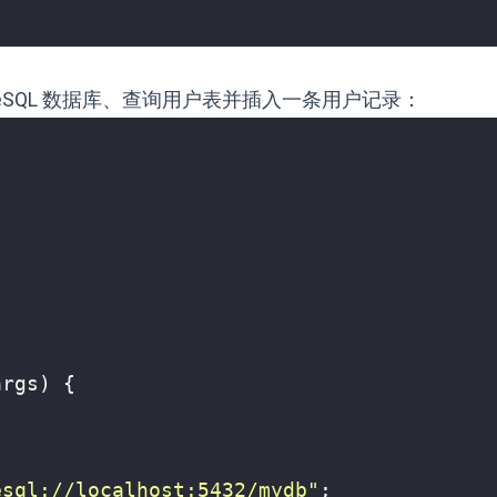
greSQL 数据库、查询用户表并插入一条用户记录：
args
)
{
esql://localhost:5432/mydb"
;