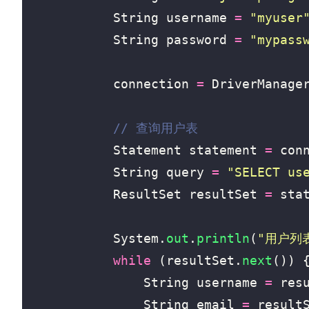
String
username
=
"myuser
String
password
=
"mypass
connection
=
DriverManage
// 查询用户表
Statement
statement
=
con
String
query
=
"SELECT us
ResultSet
resultSet
=
sta
System
.
out
.
println
(
"用户列
while
(
resultSet
.
next
())
String
username
=
res
String
email
=
result