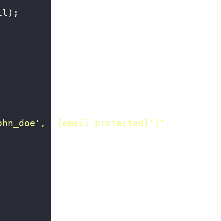
il
);
ohn_doe', '
[email protected]
')"
;