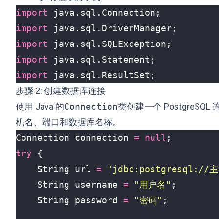
import
java.sql.Connection
;
import
java.sql.DriverManager
;
import
java.sql.SQLException
;
import
java.sql.Statement
;
import
java.sql.ResultSet
;
步骤 2: 创建数据库连接
使用 Java 的
Connection
类创建一个 PostgreS
机名、端口和数据库名称。
Connection
connection
=
null
;
try
{
String
url
=
"jdbc:postgresql:
String
username
=
"用户名"
;
String
password
=
"密码"
;