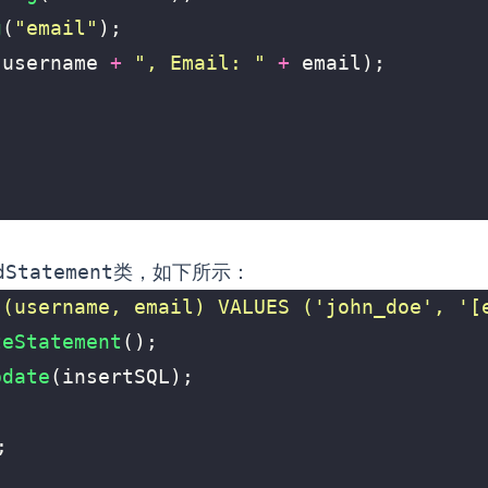
g
(
"email"
);
username
+
", Email: "
+
email
);
dStatement
类，如下所示：
 (username, email) VALUES ('john_doe', '
[
teStatement
();
pdate
(
insertSQL
);
;