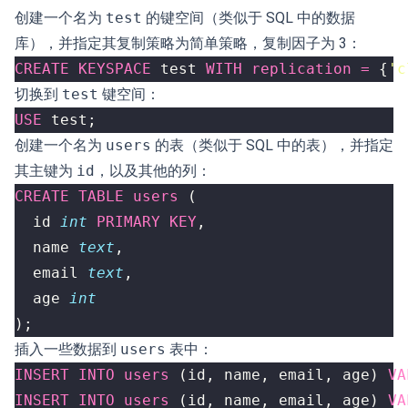
创建一个名为
test
的键空间（类似于 SQL 中的数据
库），并指定其复制策略为简单策略，复制因子为 3：
CREATE
KEYSPACE
test
WITH
replication
=
{
'c
切换到
test
键空间：
USE
test
;
创建一个名为
users
的表（类似于 SQL 中的表），并指定
其主键为
id
，以及其他的列：
CREATE
TABLE
users
(
id
int
PRIMARY
KEY
,
name
text
,
email
text
,
age
int
);
插入一些数据到
users
表中：
INSERT
INTO
users
(
id
,
name
,
email
,
age
)
VA
INSERT
INTO
users
(
id
,
name
,
email
,
age
)
VA