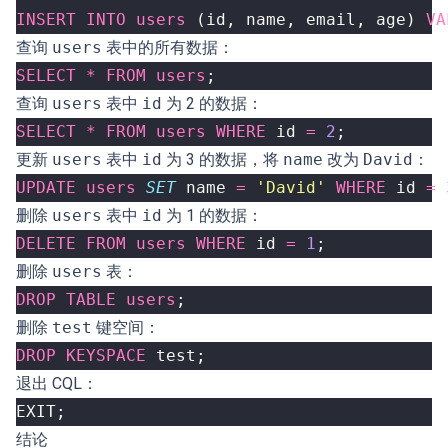
INSERT
INTO
users
(
id
,
name
,
email
,
age
)
VA
查询
users
表中的所有数据：
SELECT
*
FROM
users
;
查询
users
表中
id
为 2 的数据：
SELECT
*
FROM
users
WHERE
id
=
2
;
更新
users
表中
id
为 3 的数据，将
name
改为
David
：
UPDATE
users
SET
name
=
'David'
WHERE
id
=
删除
users
表中
id
为 1 的数据：
DELETE
FROM
users
WHERE
id
=
1
;
删除
users
表：
DROP
TABLE
users
;
删除
test
键空间：
DROP
KEYSPACE
test
;
退出 CQL：
EXIT
;
结论