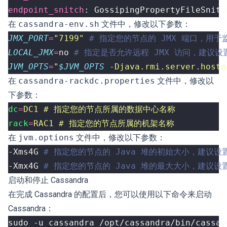
endpoint_snitch
:
GossipingPropertyFileSnitc
在
cassandra-env.sh
文件中，修改以下参数：
JMX_PORT
=
"7199"
# 指定您的节点的 JMX 端口，用于
LOCAL_JMX
=
no 
# 指定是否允许远程 JMX 访问，建议设置
JVM_OPTS
=
"
$JVM_OPTS
 -Djava.rmi.server.hostn
在
cassandra-rackdc.properties
文件中，修改以
下参数：
dc
=
DC1 # 指定您的节点所属的数据中心名称
rack
=
RAC1 # 指定您的节点所属的机架名称
在
jvm.options
文件中，修改以下参数：
-Xms4G 
# 指定您的节点的 Java 堆的初始大小，建议设置
-Xmx4G 
# 指定您的节点的 Java 堆的最大大小，建议设置
启动和停止 Cassandra
在完成 Cassandra 的配置后，您可以使用以下命令来启动
Cassandra：