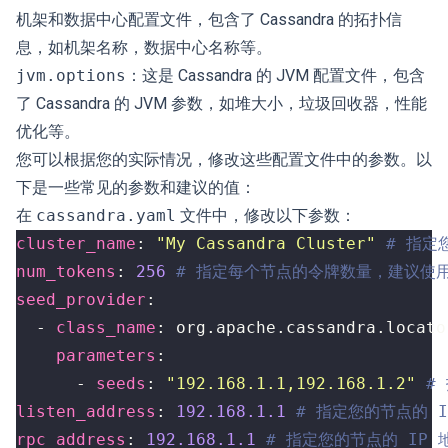
机架和数据中心配置文件，包含了 Cassandra 的拓扑信
息，如机架名称，数据中心名称等。
jvm.options
：这是 Cassandra 的 JVM 配置文件，包含
了 Cassandra 的 JVM 参数，如堆大小，垃圾回收器，性能
优化等。
您可以根据您的实际情况，修改这些配置文件中的参数。以
下是一些常见的参数和建议的值：
在
cassandra.yaml
文件中，修改以下参数：
cluster_name
:
"My Cassandra Cluster"
# 指定
num_tokens
:
256
# 指定每个节点的令牌数量，建议使用
seed_provider
:
- 
class_name
:
org.apache.cassandra.locato
parameters
:
- 
seeds
:
"192.168.1.1,192.168.1.2"
#
listen_address
:
192.168.1.1
# 指定您的节点的 
rpc_address
:
192.168.1.1
# 指定您的节点的 IP