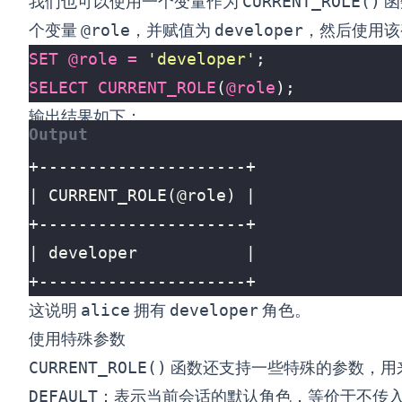
我们也可以使用一个变量作为
CURRENT_ROLE()
函
个变量
@role
，并赋值为
developer
，然后使用该
SET
@
role
=
'developer'
;
SELECT
CURRENT_ROLE
(
@
role
);
输出结果如下：
+---------------------+
这说明
alice
拥有
developer
角色。
使用特殊参数
CURRENT_ROLE()
函数还支持一些特殊的参数，用
DEFAULT
：表示当前会话的默认角色，等价于不传