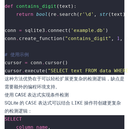
def
contains_digit
(
text
):
return
bool
(
re
.
search
(
r
'\d'
,
str
(
text
))
conn
=
sqlite3
.
connect
(
'example.db'
)
conn
.
create_function
(
"contains_digit"
,
1
,
c
# 使用示例
cursor
=
conn
.
cursor
()
cursor
.
execute
(
"SELECT text FROM data WHERE
这种方法优势在于可以轻松扩展更复杂的检测逻辑，缺点是
需要额外的编程环境支持。
使用 CASE 表达式实现条件检测
SQLite 的
CASE
表达式可以结合
LIKE
操作符创建更复杂
的检测逻辑：
SELECT
column_name
,