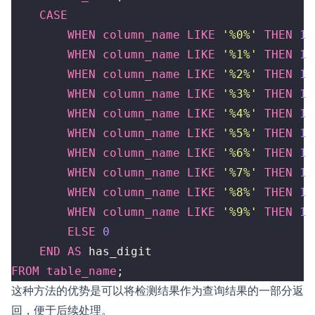
CASE
WHEN
column_name
LIKE
'%0%'
THEN
1
WHEN
column_name
LIKE
'%1%'
THEN
1
WHEN
column_name
LIKE
'%2%'
THEN
1
WHEN
column_name
LIKE
'%3%'
THEN
1
WHEN
column_name
LIKE
'%4%'
THEN
1
WHEN
column_name
LIKE
'%5%'
THEN
1
WHEN
column_name
LIKE
'%6%'
THEN
1
WHEN
column_name
LIKE
'%7%'
THEN
1
WHEN
column_name
LIKE
'%8%'
THEN
1
WHEN
column_name
LIKE
'%9%'
THEN
1
ELSE
0
END
AS
has_digit
FROM
table_name
;
这种方法的优势是可以将检测结果作为查询结果的一部分返
回，便于后续处理。