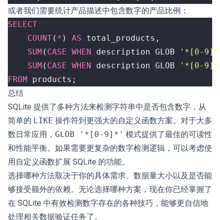
或者我们需要统计产品描述中包含数字的产品比例：
SELECT
COUNT
(
*
)
AS
total_products
,
SUM
(
CASE
WHEN
description
GLOB
'*[0-9]*
SUM
(
CASE
WHEN
description
GLOB
'*[0-9]*
FROM
products
;
总结
SQLite 提供了多种方法来检测字符串中是否包含数字，从
简单的
LIKE
操作符到更强大的自定义函数方案。对于大多
数日常应用，
GLOB '*[0-9]*'
模式提供了最佳的可读性
和性能平衡。如果需要更复杂的数字检测逻辑，可以考虑使
用自定义函数扩展 SQLite 的功能。
选择哪种方法取决于你的具体需求、数据量大小以及是否能
够接受额外的依赖。无论选择哪种方案，现在你已经掌握了
在 SQLite 中有效检测数字存在的各种技巧，能够更自信地
处理相关数据验证任务了。