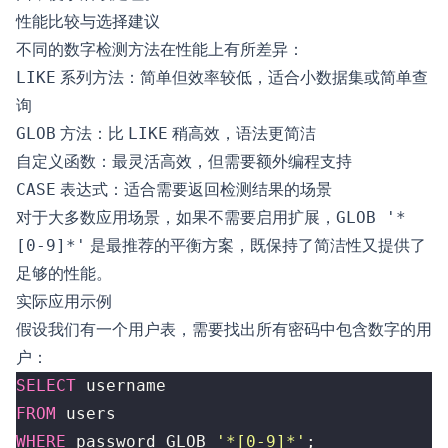
性能比较与选择建议
不同的数字检测方法在性能上有所差异：
LIKE
系列方法：简单但效率较低，适合小数据集或简单查
询
GLOB
方法：比
LIKE
稍高效，语法更简洁
自定义函数：最灵活高效，但需要额外编程支持
CASE
表达式：适合需要返回检测结果的场景
对于大多数应用场景，如果不需要启用扩展，
GLOB '*
[0-9]*'
是最推荐的平衡方案，既保持了简洁性又提供了
足够的性能。
实际应用示例
假设我们有一个用户表，需要找出所有密码中包含数字的用
户：
SELECT
username
FROM
users
WHERE
password
GLOB
'*[0-9]*'
;