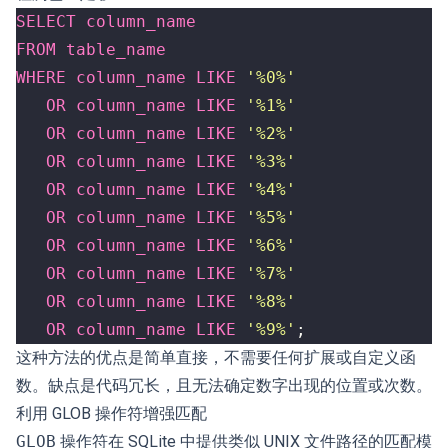
SELECT
column_name
FROM
table_name
WHERE
column_name
LIKE
'%0%'
OR
column_name
LIKE
'%1%'
OR
column_name
LIKE
'%2%'
OR
column_name
LIKE
'%3%'
OR
column_name
LIKE
'%4%'
OR
column_name
LIKE
'%5%'
OR
column_name
LIKE
'%6%'
OR
column_name
LIKE
'%7%'
OR
column_name
LIKE
'%8%'
OR
column_name
LIKE
'%9%'
;
这种方法的优点是简单直接，不需要任何扩展或自定义函
数。缺点是代码冗长，且无法确定数字出现的位置或次数。
利用 GLOB 操作符增强匹配
GLOB
操作符在 SQLite 中提供类似 UNIX 文件路径的匹配模